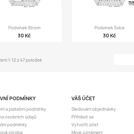
Rychlý náhled
Rychlý náhled


Podvinek Strom
Podvinek Svíce
30 Kč
30 Kč
ení 1-12 z 47 položek
VNÍ PODMÍNKY
VÁŠ ÚČET
ní a platební podmínky
Sledování objednávky
a osobních údajů
Přihlásit se
dní podmínky
Vytvořit účet
ová výroba
Moje oznámení