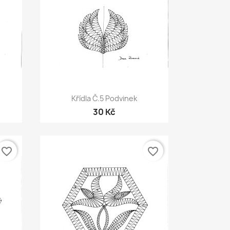
Rychlý náhled

Křídla Č.5 Podvinek
30 Kč
favorite_border
favorite_border