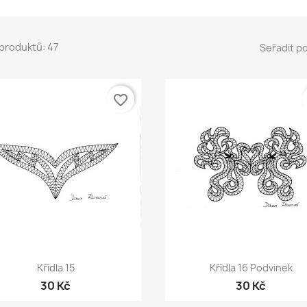
produktů: 47
Seřadit po
favorite_border
Rychlý náhled
Rychlý náhled


Křídla 15
Křídla 16 Podvinek
30 Kč
30 Kč