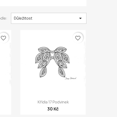

dle:
Důležitost
favorite_border
favorite_border
Rychlý náhled

Křídla 17 Podvinek
30 Kč