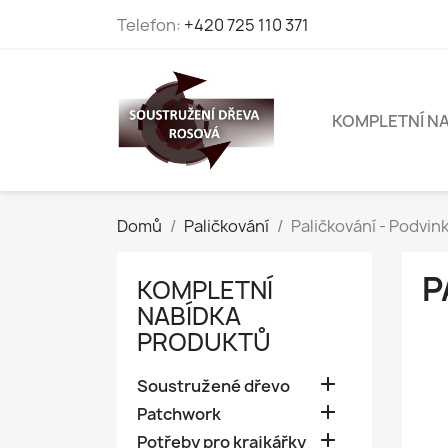
Telefon:
+420 725 110 371
KOMPLETNÍ N
Domů
Paličkování
Paličkování - Podvin
P
KOMPLETNÍ
NABÍDKA
PRODUKTŮ

Soustružené dřevo

Patchwork

Potřeby pro krajkářky