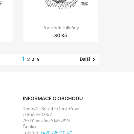
Rychlý náhled

Podvinek Tulipány
30 Kč
1

Další
2
3
4
INFORMACE O OBCHODU
Rosová - Soustružení dřeva
U Abácie 133/7
757 01 Valašské Meziříčí
Česko
Telefon:
+420 725 110 371