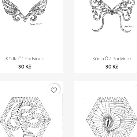
Rychlý náhled
Rychlý náhled


Křídla Č.1 Podvinek
Křídla Č.3 Podvinek
30 Kč
30 Kč
favorite_border