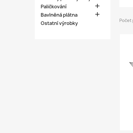

Paličkování

Bavlněná plátna
Počet 
Ostatní výrobky